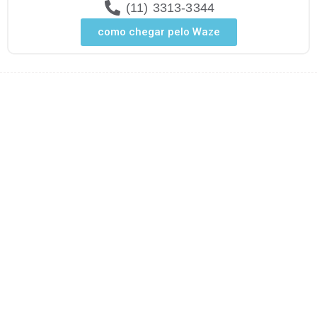
(11) 3313-3344
como chegar pelo Waze
Psiquiatra
Psicologa
Neurologista
Nutricionista
Fisioterapia
SP
SP