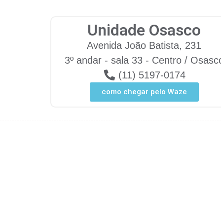
Unidade Osasco
Avenida João Batista, 231
3º andar - sala 33 - Centro / Osasc
(11) 5197-0174
como chegar pelo Waze
Psiquiatra
Psicologa
SP
SP
RJ
MG
ES
S