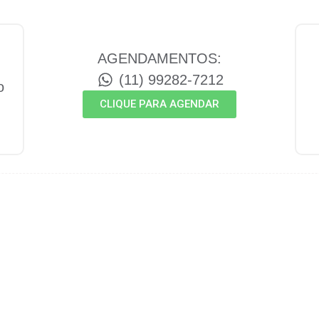
AGENDAMENTOS:
(11) 99282-7212
o
CLIQUE PARA AGENDAR
Neurologista
Nutricionist
C
PE
PR
RS
BA
PA
AM
CE